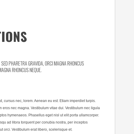
TIONS
UM SED PHARETRA GRAVIDA, ORCI MAGNA RHONCUS
 MAGNA RHONCUS NEQUE.
d, cursus nec, lorem. Aenean eu est. Etiam imperdiet turpis.
n eros nec magna. Vestibulum vitae dui. Vestibulum nec ligula
eptos hymenaeos. Phasellus eget nisl ut elit porta ullamcorper.
osqu ad litora torquent per conubia nostra, per inceptos
rci. Vestibulum erat libero, scelerisque et.