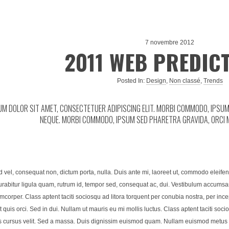
7 novembre 2012
2011 WEB PREDIC
Posted In:
Design
,
Non classé
,
Trends
UM DOLOR SIT AMET, CONSECTETUER ADIPISCING ELIT. MORBI COMMODO, IPS
NEQUE. MORBI COMMODO, IPSUM SED PHARETRA GRAVIDA, ORCI
d vel, consequat non, dictum porta, nulla. Duis ante mi, laoreet ut, commodo eleifen
abitur ligula quam, rutrum id, tempor sed, consequat ac, dui. Vestibulum accumsa
mcorper. Class aptent taciti sociosqu ad litora torquent per conubia nostra, per inc
 quis orci. Sed in dui. Nullam ut mauris eu mi mollis luctus. Class aptent taciti soci
ursus velit. Sed a massa. Duis dignissim euismod quam. Nullam euismod metus ut o