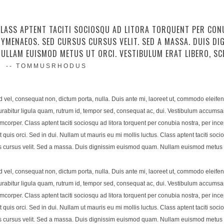
LASS APTENT TACITI SOCIOSQU AD LITORA TORQUENT PER CON
YMENAEOS. SED CURSUS CURSUS VELIT. SED A MASSA. DUIS DI
ULLAM EUISMOD METUS UT ORCI. VESTIBULUM ERAT LIBERO, SCE
-- TOMMUSRHODUS
d vel, consequat non, dictum porta, nulla. Duis ante mi, laoreet ut, commodo eleifen
abitur ligula quam, rutrum id, tempor sed, consequat ac, dui. Vestibulum accumsa
mcorper. Class aptent taciti sociosqu ad litora torquent per conubia nostra, per inc
 quis orci. Sed in dui. Nullam ut mauris eu mi mollis luctus. Class aptent taciti soci
ursus velit. Sed a massa. Duis dignissim euismod quam. Nullam euismod metus ut o
d vel, consequat non, dictum porta, nulla. Duis ante mi, laoreet ut, commodo eleifen
abitur ligula quam, rutrum id, tempor sed, consequat ac, dui. Vestibulum accumsa
mcorper. Class aptent taciti sociosqu ad litora torquent per conubia nostra, per inc
 quis orci. Sed in dui. Nullam ut mauris eu mi mollis luctus. Class aptent taciti soci
ursus velit. Sed a massa. Duis dignissim euismod quam. Nullam euismod metus ut o