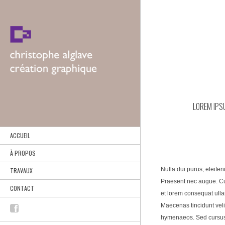
LOREM IPS
ACCUEIL
À PROPOS
Nulla dui purus, eleifen
TRAVAUX
Praesent nec augue. Cur
CONTACT
et lorem consequat ulla
Maecenas tincidunt velit
hymenaeos. Sed cursus c