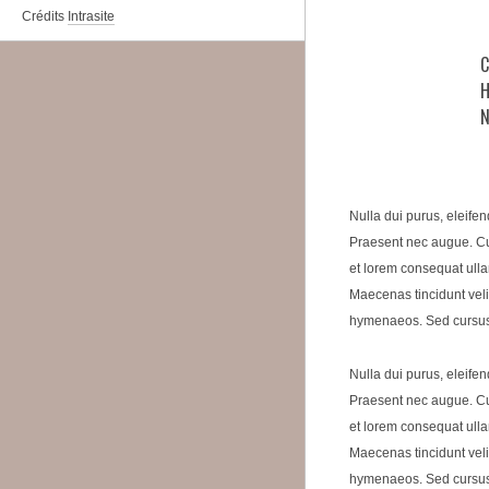
Crédits
Intrasite
C
H
N
Nulla dui purus, eleifen
Praesent nec augue. Cur
et lorem consequat ulla
Maecenas tincidunt velit
hymenaeos. Sed cursus c
Nulla dui purus, eleifen
Praesent nec augue. Cur
et lorem consequat ulla
Maecenas tincidunt velit
hymenaeos. Sed cursus c