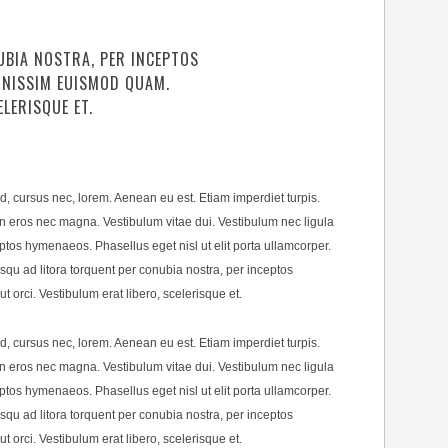
UBIA NOSTRA, PER INCEPTOS
GNISSIM EUISMOD QUAM.
LERISQUE ET.
d, cursus nec, lorem. Aenean eu est. Etiam imperdiet turpis.
n eros nec magna. Vestibulum vitae dui. Vestibulum nec ligula
eptos hymenaeos. Phasellus eget nisl ut elit porta ullamcorper.
osqu ad litora torquent per conubia nostra, per inceptos
rci. Vestibulum erat libero, scelerisque et.
d, cursus nec, lorem. Aenean eu est. Etiam imperdiet turpis.
n eros nec magna. Vestibulum vitae dui. Vestibulum nec ligula
eptos hymenaeos. Phasellus eget nisl ut elit porta ullamcorper.
osqu ad litora torquent per conubia nostra, per inceptos
rci. Vestibulum erat libero, scelerisque et.