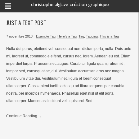
JUST A TEXT POST
7 novembre 2013
Example Tag
,
Here's a Tag
,
Tag
,
Tagging
,
This is a Tag
Nulla dui purus, eleifend vel, consequat non, dictum porta, nulla. Duis ante
mi, laoreet ut, commodo eleifend, cursus nec, lorem. Aenean eu est. Etiam
imperdiet turpis. Praesent nec augue. Curabitur ligula quam, rutrum id,
tempor sed, consequat ac, dui. Vestibulum accumsan eros nec magna.
Vestibulum vitae dui. Vestibulum nec ligula et lorem consequat
ullamcorper. Class aptent taciti sociosqu ad litora torquent per conubia
nostra, per inceptos hymenaeos. Phasellus eget nisl ut elit porta
ullamcorper. Maecenas tincidunt velit quis orci. Sed…
Continue Reading →